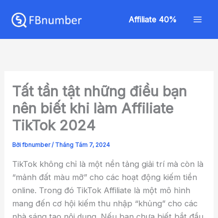
Nhảy
Mai
tới
Affiliate 40%
Men
nội
dung
Tất tần tật những điều bạn
nên biết khi làm Affiliate
TikTok 2024
Bởi
fbnumber
/
Tháng Tám 7, 2024
TikTok không chỉ là một nền tảng giải trí mà còn là
“mảnh đất màu mỡ” cho các hoạt động kiếm tiền
online. Trong đó TikTok Affiliate là một mô hình
mang đến cơ hội kiếm thu nhập “khủng” cho các
nhà sáng tạo nội dung. Nếu bạn chưa biết bắt đầu