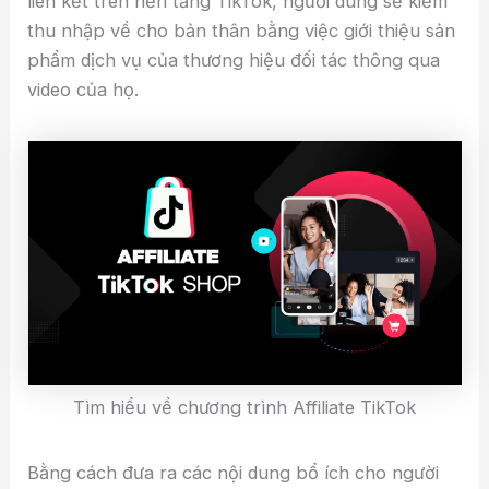
liên kết trên nền tảng TikTok, người dùng sẽ kiếm
thu nhập về cho bản thân bằng việc giới thiệu sản
phẩm dịch vụ của thương hiệu đối tác thông qua
video của họ.
Tìm hiểu về chương trình Affiliate TikTok
Bằng cách đưa ra các nội dung bổ ích cho người