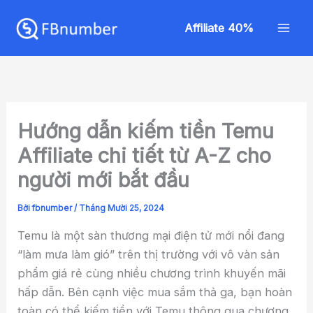
Nhảy
Mai
tới
Affiliate 40%
Men
nội
dung
Hướng dẫn kiếm tiền Temu
Affiliate chi tiết từ A-Z cho
người mới bắt đầu
Bởi
fbnumber
/
Tháng Mười 25, 2024
Temu là một sàn thương mại điện tử mới nổi đang
“làm mưa làm gió” trên thị trường với vô vàn sản
phẩm giá rẻ cùng nhiều chương trình khuyến mãi
hấp dẫn. Bên cạnh việc mua sắm thả ga, bạn hoàn
toàn có thể kiếm tiền với Temu thông qua chương