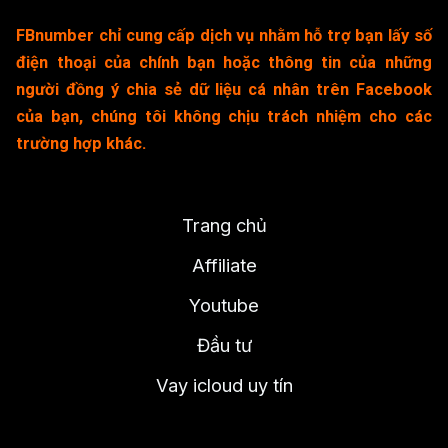
FBnumber chỉ cung cấp dịch vụ nhằm hỗ trợ bạn lấy số
điện thoại của chính bạn hoặc thông tin của những
người đồng ý chia sẻ dữ liệu cá nhân trên Facebook
của bạn, chúng tôi không chịu trách nhiệm cho các
trường hợp khác.
Trang chủ
Affiliate
Youtube
Đầu tư
Vay icloud uy tín