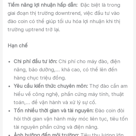
Tiềm năng lợi nhuận hấp dẫn:
Đặc biệt là trong
giai đoạn thị trường downtrend, việc đầu tư vào
đào coin có thể giúp tối ưu hóa lợi nhuận khi thị
trường uptrend trở lại.
Hạn chế
Chi phí đầu tư lớn:
Chi phí cho máy đào, điện
năng, bảo dưỡng,… khá cao, có thể lên đến
hàng chục triệu đồng.
Yêu cầu kiến thức chuyên môn:
Thợ đào cần am
hiểu về công nghệ, phần cứng máy tính, thuật
toán,… để vận hành và xử lý sự cố.
Tốn nhiều thời gian và tài nguyên:
Đào coin đòi
hỏi thời gian vận hành máy móc liên tục, tiêu tốn
tài nguyên phần cứng và điện năng.
Ảnh hưởng đến môi trường:
Tiêu thụ lượng lớn