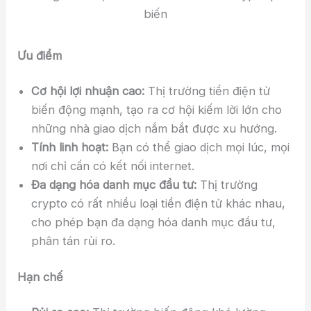
biến
Ưu điểm
Cơ hội lợi nhuận cao:
Thị trường tiền điện tử
biến động mạnh, tạo ra cơ hội kiếm lời lớn cho
những nhà giao dịch nắm bắt được xu hướng.
Tính linh hoạt:
Bạn có thể giao dịch mọi lúc, mọi
nơi chỉ cần có kết nối internet.
Đa dạng hóa danh mục đầu tư:
Thị trường
crypto có rất nhiều loại tiền điện tử khác nhau,
cho phép bạn đa dạng hóa danh mục đầu tư,
phân tán rủi ro.
Hạn chế