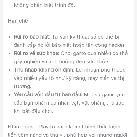
không phân biệt trình độ.
Hạn chế
Rủi ro bảo mật:
Tài sản kỹ thuật số có thể bị
đánh cắp do lỗi bảo mật hoặc tấn công hacker.
Rủi ro về sức khỏe:
Chơi game quá nhiều có thể
gây nghiện và ảnh hưởng đến sức khỏe.
Thu nhập không ổn định:
Lợi nhuận phụ thuộc
vào nhiều yếu tố như kỹ năng, may mắn và thị
trường.
Yêu cầu vốn đầu tư ban đầu:
Một số game yêu
cầu bạn phải mua nhân vật, vật phẩm,… trước
khi bắt đầu chơi.
Nhìn chung, Play to earn là một hình thức kiếm
tiền tiềm năng và thú vị, phù hợp với những người