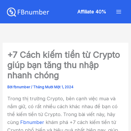
Nhảy
Mai
tới
Affiliate 40%
Men
nội
dung
+7 Cách kiếm tiền từ Crypto
giúp bạn tăng thu nhập
nhanh chóng
Bởi
fbnumber
/
Tháng Mười Một 1, 2024
Trong thị trường Crypto, bên cạnh việc mua và
nắm giữ, có rất nhiều cách khác nhau để bạn có
thể kiếm tiền từ Crypto. Trong bài viết này, hãy
cùng
Fbnumber
khám phá +7 cách kiếm tiền từ
Crypto phổ biến và hiệu quả nhất hiện nay, giúp