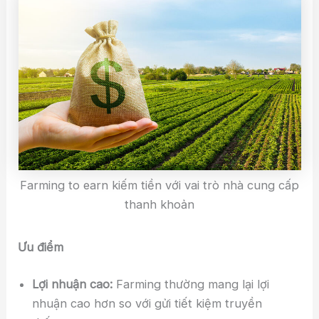
Farming to earn kiếm tiền với vai trò nhà cung cấp
thanh khoản
Ưu điểm
Lợi nhuận cao:
Farming thường mang lại lợi
nhuận cao hơn so với gửi tiết kiệm truyền