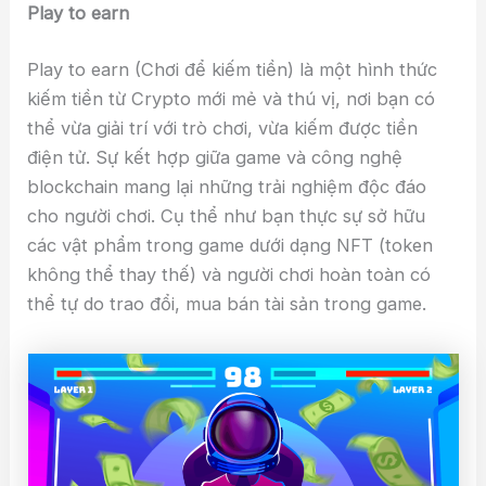
Play to earn
Play to earn (Chơi để kiếm tiền) là một hình thức
kiếm tiền từ Crypto mới mẻ và thú vị, nơi bạn có
thể vừa giải trí với trò chơi, vừa kiếm được tiền
điện tử. Sự kết hợp giữa game và công nghệ
blockchain mang lại những trải nghiệm độc đáo
cho người chơi. Cụ thể như bạn thực sự sở hữu
các vật phẩm trong game dưới dạng NFT (token
không thể thay thế) và người chơi hoàn toàn có
thể tự do trao đổi, mua bán tài sản trong game.