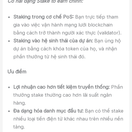
Có hai dạng Stake to earn chính:
Staking trong cơ chế PoS:
Bạn trực tiếp tham
gia vào việc vận hành mạng lưới blockchain
bằng cách trở thành người xác thực (validator).
Staking vào hệ sinh thái của dự án:
Bạn ủng hộ
dự án bằng cách khóa token của họ, và nhận
phần thưởng từ hệ sinh thái đó.
Ưu điểm
Lợi nhuận cao hơn tiết kiệm truyền thống:
Phần
thưởng stake thường cao hơn lãi suất ngân
hàng.
Đa dạng hóa danh mục đầu tư:
Bạn có thể stake
nhiều loại tiền điện tử khác nhau trên nhiều nền
tảng.