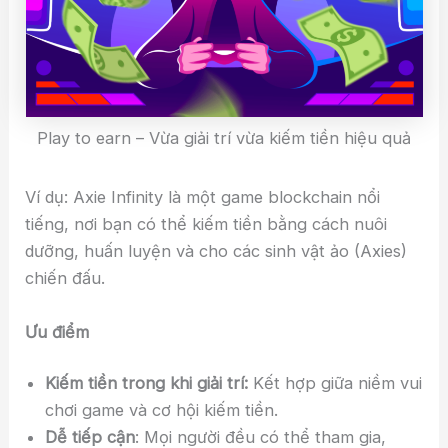
Play to earn – Vừa giải trí vừa kiếm tiền hiệu quả
Ví dụ: Axie Infinity là một game blockchain nổi
tiếng, nơi bạn có thể kiếm tiền bằng cách nuôi
dưỡng, huấn luyện và cho các sinh vật ảo (Axies)
chiến đấu.
Ưu điểm
Kiếm tiền trong khi giải trí:
Kết hợp giữa niềm vui
chơi game và cơ hội kiếm tiền.
Dễ tiếp cận
: Mọi người đều có thể tham gia,