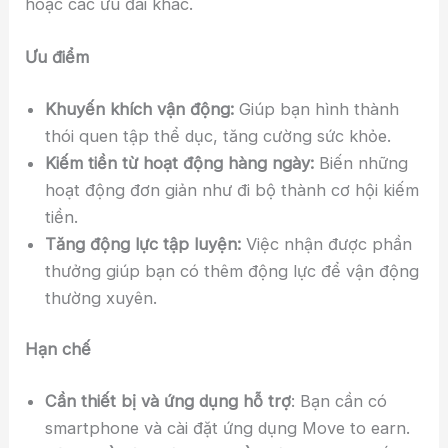
hoặc các ưu đãi khác.
Ưu điểm
Khuyến khích vận động:
Giúp bạn hình thành
thói quen tập thể dục, tăng cường sức khỏe.
Kiếm tiền từ hoạt động hàng ngày:
Biến những
hoạt động đơn giản như đi bộ thành cơ hội kiếm
tiền.
Tăng động lực tập luyện:
Việc nhận được phần
thưởng giúp bạn có thêm động lực để vận động
thường xuyên.
Hạn chế
Cần thiết bị và ứng dụng hỗ trợ
: Bạn cần có
smartphone và cài đặt ứng dụng Move to earn.