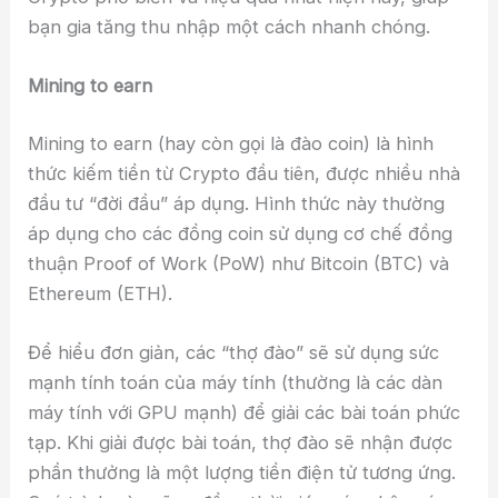
bạn gia tăng thu nhập một cách nhanh chóng.
Mining to earn
Mining to earn (hay còn gọi là đào coin) là hình
thức kiếm tiền từ Crypto đầu tiên, được nhiều nhà
đầu tư “đời đầu” áp dụng. Hình thức này thường
áp dụng cho các đồng coin sử dụng cơ chế đồng
thuận Proof of Work (PoW) như Bitcoin (BTC) và
Ethereum (ETH).
Để hiểu đơn giản, các “thợ đào” sẽ sử dụng sức
mạnh tính toán của máy tính (thường là các dàn
máy tính với GPU mạnh) để giải các bài toán phức
tạp. Khi giải được bài toán, thợ đào sẽ nhận được
phần thưởng là một lượng tiền điện tử tương ứng.