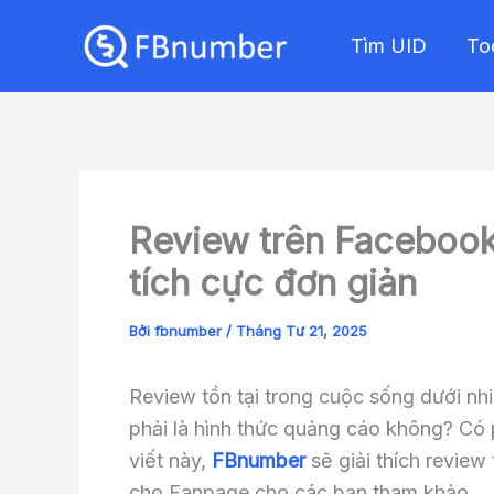
Nhảy
Tìm UID
To
tới
nội
dung
Review trên Facebook 
tích cực đơn giản
Bởi
fbnumber
/
Tháng Tư 21, 2025
Review tồn tại trong cuộc sống dưới nh
phải là hình thức quảng cáo không? Có 
viết này,
FBnumber
sẽ giải thích review
cho Fanpage cho các bạn tham khảo.