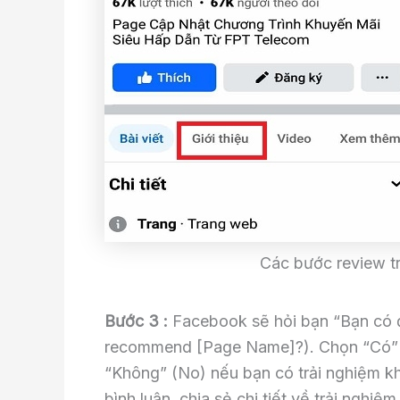
Các bước review t
Bước 3 :
Facebook sẽ hỏi bạn “Bạn có 
recommend [Page Name]?). Chọn “Có” (
“Không” (No) nếu bạn có trải nghiệm kh
bình luận, chia sẻ chi tiết về trải nghiệ