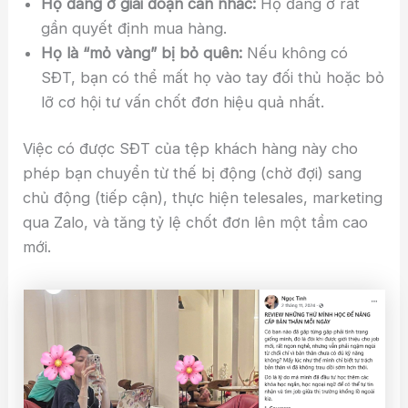
Họ đang ở giai đoạn cân nhắc:
Họ đang ở rất
gần quyết định mua hàng.
Họ là “mỏ vàng” bị bỏ quên:
Nếu không có
SĐT, bạn có thể mất họ vào tay đối thủ hoặc bỏ
lỡ cơ hội tư vấn chốt đơn hiệu quả nhất.
Việc có được SĐT của tệp khách hàng này cho
phép bạn chuyển từ thế bị động (chờ đợi) sang
chủ động (tiếp cận), thực hiện telesales, marketing
qua Zalo, và tăng tỷ lệ chốt đơn lên một tầm cao
mới.