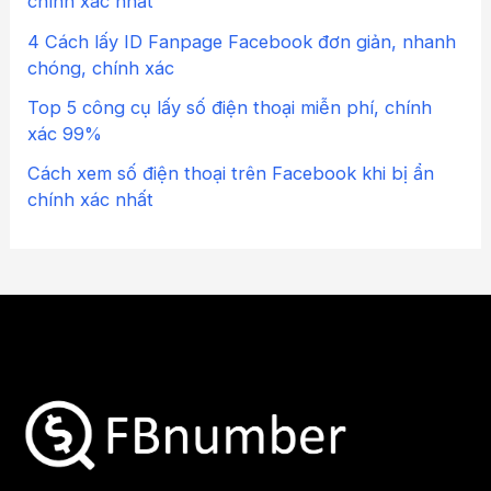
chính xác nhất
4 Cách lấy ID Fanpage Facebook đơn giản, nhanh
chóng, chính xác
Top 5 công cụ lấy số điện thoại miễn phí, chính
xác 99%
Cách xem số điện thoại trên Facebook khi bị ẩn
chính xác nhất