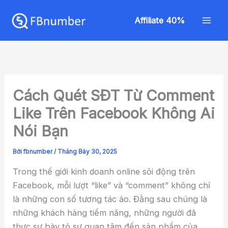
Nhảy
Mai
tới
Affiliate 40%
Men
nội
dung
Cách Quét SĐT Từ Comment
Like Trên Facebook Không Ai
Nói Bạn
Bởi
fbnumber
/
Tháng Bảy 30, 2025
Trong thế giới kinh doanh online sôi động trên
Facebook, mỗi lượt “like” và “comment” không chỉ
là những con số tương tác ảo. Đằng sau chúng là
những khách hàng tiềm năng, những người đã
thực sự bày tỏ sự quan tâm đến sản phẩm của