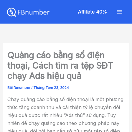
Nhảy
Mai
tới
Affiliate 40%
Men
nội
dung
Quảng cáo bằng số điện
thoại, Cách tìm ra tệp SĐT
chạy Ads hiệu quả
Bởi
fbnumber
/
Tháng Tám 23, 2024
Chạy quảng cáo bằng số điện thoại là một phương
thức tăng doanh thu và cải thiện tỷ lệ chuyển đổi
hiệu quả được rất nhiều “Ads thủ” sử dụng. Tuy
nhiên để chạy quảng cáo theo phương pháp này
hiệu quả, đòi hỏi bạn cần sở hữu một tệp số điện