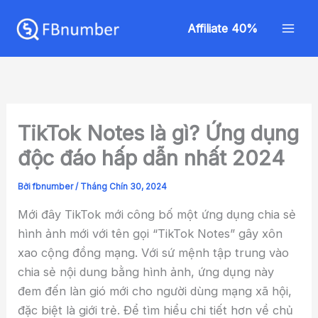
Nhảy
Mai
tới
Affiliate 40%
Men
nội
dung
TikTok Notes là gì? Ứng dụng
độc đáo hấp dẫn nhất 2024
Bởi
fbnumber
/
Tháng Chín 30, 2024
Mới đây TikTok mới công bố một ứng dụng chia sẻ
hình ảnh mới với tên gọi “TikTok Notes” gây xôn
xao cộng đồng mạng. Với sứ mệnh tập trung vào
chia sẻ nội dung bằng hình ảnh, ứng dụng này
đem đến làn gió mới cho người dùng mạng xã hội,
đặc biệt là giới trẻ. Để tìm hiểu chi tiết hơn về chủ