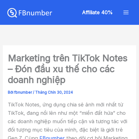
Nhảy
Mai
tới
Affiliate 40%
Men
nội
dung
Marketing trên TikTok Notes
– Đón đầu xu thế cho các
doanh nghiệp
Bởi
fbnumber
/
Tháng Chín 30, 2024
TikTok Notes, ứng dụng chia sẻ ảnh mới nhất từ
TikTok, đang nổi lên như một “miền đất hứa” cho
các doanh nghiệp muốn tiếp cận và tương tác với
đối tượng mục tiêu của mình, đặc biệt là giới trẻ
Gen Z. Cùng
FBnumber
theo dõi cơ hội Marketing